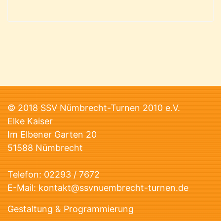
© 2018 SSV Nümbrecht-Turnen 2010 e.V.
Elke Kaiser
Im Elbener Garten 20
51588 Nümbrecht
Telefon:
02293 / 7672
E-Mail:
kontakt@ssvnuembrecht-turnen.de
Gestaltung & Programmierung